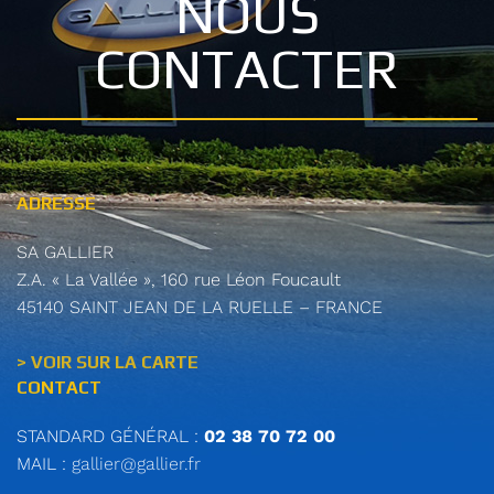
NOUS
CONTACTER
ADRESSE
SA GALLIER
Z.A. « La Vallée », 160 rue Léon Foucault
45140 SAINT JEAN DE LA RUELLE – FRANCE
> VOIR SUR LA CARTE
CONTACT
STANDARD GÉNÉRAL :
02 38 70 72 00
MAIL :
gallier@gallier.fr