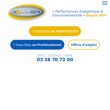
Ouv
« Performances Energétique &
Environnementale »
Depuis 1954
> Vous êtes
un PARTICULIER
> Vous êtes
un Professionnel
Offres d'emploi
INFO / CONTACT / DEVIS
02 38 70 72 00