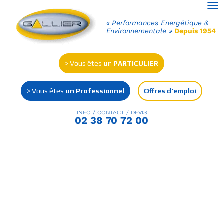
Ouv
« Performances Energétique &
Environnementale »
Depuis 1954
> Vous êtes
un PARTICULIER
> Vous êtes
un Professionnel
Offres d'emploi
INFO / CONTACT / DEVIS
02 38 70 72 00