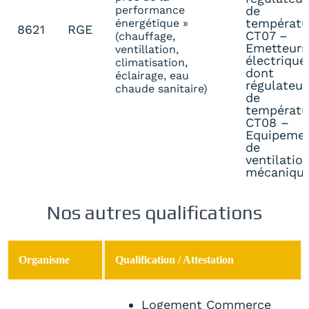
performance
de
températu
énergétique »
8621
RGE
CT07 –
(chauffage,
Emetteurs
ventillation,
électrique
climatisation,
dont
éclairage, eau
régulateur
chaude sanitaire)
de
températu
CT08 –
Equipeme
de
ventilatio
mécaniqu
Nos autres qualifications
Organisme
Qualification / Attestation
Logement Commerce