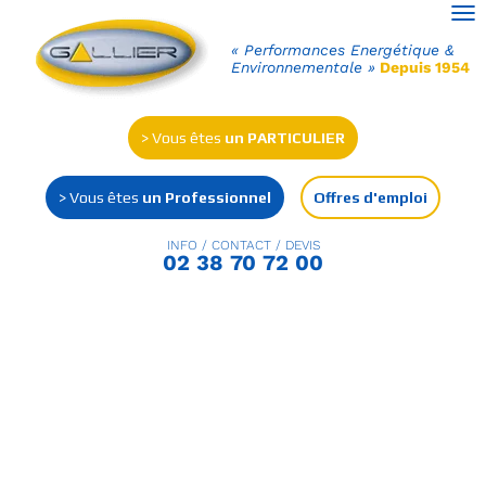
Ouv
« Performances Energétique &
Environnementale »
Depuis 1954
> Vous êtes
un PARTICULIER
> Vous êtes
un Professionnel
Offres d'emploi
INFO / CONTACT / DEVIS
02 38 70 72 00