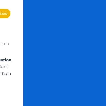
tions
rs ou
sation
,
tions
 d’eau