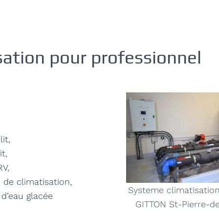
sation pour professionnel
it,
it,
RV,
 de climatisation,
Systeme climatisatio
d’eau glacée
GITTON St-Pierre-d