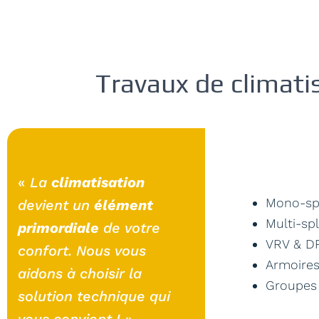
Travaux de climati
«
La
climatisation
Mono-spl
devient un
élément
Multi-spl
primordiale
de votre
VRV & D
confort. Nous vous
Armoires
aidons à choisir la
Groupes 
solution technique qui