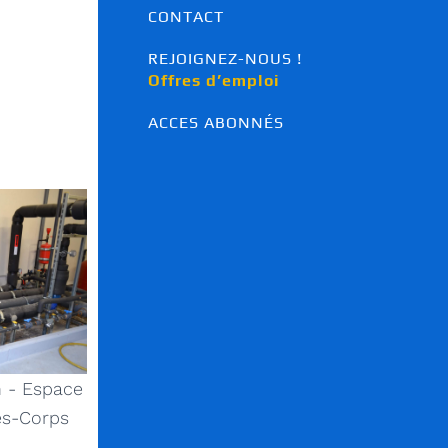
Ventilation à Orléans
CONTACT
Maintenance à Orléans
Electricité à Orléans
REJOIGNEZ-NOUS !
Automatisme à Orléans
Offres d’emploi
Domotique à Orléans
Domaines spécifiques
ACCES ABONNÉS
Climatisation, énergies 
renouvelables, chauffage, 
plomberie
Maintenance
Electricité
n - Espace
es-Corps