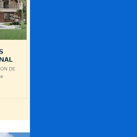
S
ONAL
ION DE
ue