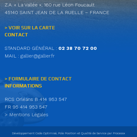
Z.A. « La Vallée », 160 rue Léon Foucault
45140 SAINT JEAN DE LA RUELLE – FRANCE
> VOIR SUR LA CARTE
CONTACT
STANDARD GÉNÉRAL :
02 38 70 72 00
MAIL :
gallier@gallier.fr
> FORMULAIRE DE CONTACT
INFORMATIONS
RCS Orléans B 414 953 547
FR 95 414 953 547
> Mentions Légales
Développement Code Optimisé, Pole Position et Qualité de Service par Processx