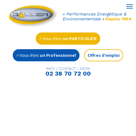
Ouv
« Performances Energétique &
Environnementale »
Depuis 1954
> Vous êtes
un PARTICULIER
> Vous êtes
un Professionnel
Offres d'emploi
INFO / CONTACT / DEVIS
02 38 70 72 00