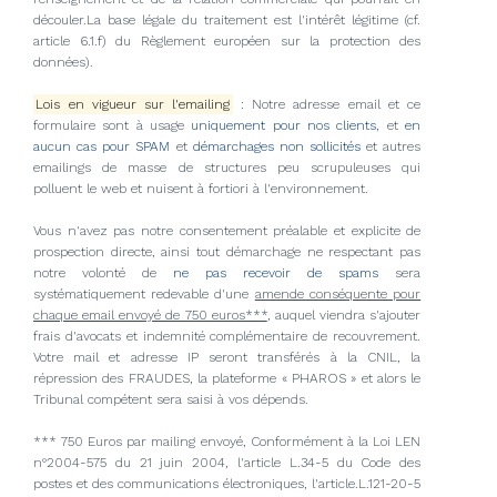
découler.La base légale du traitement est l'intérêt légitime (cf.
article 6.1.f) du Règlement européen sur la protection des
données).
Lois en vigueur sur l'emailing
: Notre adresse email et ce
formulaire sont à usage
uniquement pour nos clients
, et
en
aucun cas pour SPAM
et
démarchages non sollicités
et autres
emailings de masse de structures peu scrupuleuses qui
polluent le web et nuisent à fortiori à l'environnement.
Vous n'avez pas notre consentement préalable et explicite de
prospection directe, ainsi tout démarchage ne respectant pas
notre volonté de
ne pas recevoir de spams
sera
systématiquement redevable d'une
amende conséquente pour
chaque email envoyé de 750 euros***
, auquel viendra s'ajouter
frais d'avocats et indemnité complémentaire de recouvrement.
Votre mail et adresse IP seront transférés à la CNIL, la
répression des FRAUDES, la plateforme « PHAROS » et alors le
Tribunal compétent sera saisi à vos dépends.
*** 750 Euros par mailing envoyé, Conformément à la Loi LEN
n°2004-575 du 21 juin 2004, l'article L.34-5 du Code des
postes et des communications électroniques, l'article.L.121-20-5