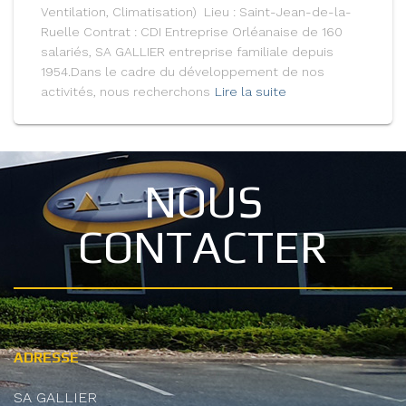
Ventilation, Climatisation) Lieu : Saint-Jean-de-la-
Ruelle Contrat : CDI Entreprise Orléanaise de 160
salariés, SA GALLIER entreprise familiale depuis
1954.Dans le cadre du développement de nos
activités, nous recherchons
Lire la suite
NOUS
CONTACTER
ADRESSE
SA GALLIER