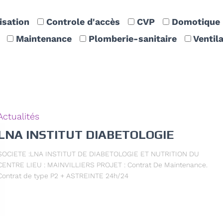
isation
Controle d'accès
CVP
Domotique
Maintenance
Plomberie-sanitaire
Ventila
Actualités
LNA INSTITUT DIABETOLOGIE
SOCIETE :LNA INSTITUT DE DIABETOLOGIE ET NUTRITION DU
CENTRE LIEU : MAINVILLIERS PROJET : Contrat De Maintenance.
Contrat de type P2 + ASTREINTE 24h/24