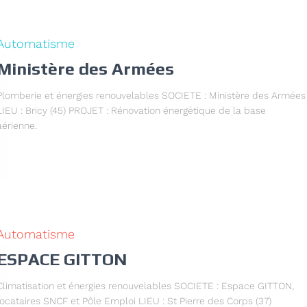
Automatisme
Ministère des Armées
Plomberie et énergies renouvelables SOCIETE : Ministère des Armées
LIEU : Bricy (45) PROJET : Rénovation énergétique de la base
aérienne.
Automatisme
ESPACE GITTON
Climatisation et énergies renouvelables SOCIETE : Espace GITTON,
locataires SNCF et Pôle Emploi LIEU : St Pierre des Corps (37)