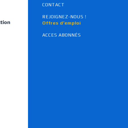
Ventilation à Orléans
CONTACT
Maintenance à Orléans
Electricité à Orléans
REJOIGNEZ-NOUS !
tion
Automatisme à Orléans
Offres d’emploi
Domotique à Orléans
Domaines spécifiques
ACCES ABONNÉS
Climatisation, énergies 
renouvelables, chauffage, 
plomberie
Maintenance
Electricité