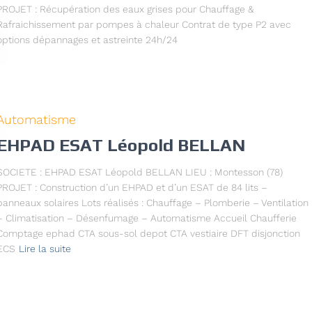
PROJET : Récupération des eaux grises pour Chauffage &
Rafraichissement par pompes à chaleur Contrat de type P2 avec
options dépannages et astreinte 24h/24
Automatisme
EHPAD ESAT Léopold BELLAN
SOCIETE : EHPAD ESAT Léopold BELLAN LIEU : Montesson (78)
PROJET : Construction d’un EHPAD et d’un ESAT de 84 lits –
panneaux solaires Lots réalisés : Chauffage – Plomberie – Ventilation
– Climatisation – Désenfumage – Automatisme Accueil Chaufferie
Comptage ephad CTA sous-sol depot CTA vestiaire DFT disjonction
ECS
Lire la suite