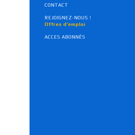
Ventilation à Orléans
CONTACT
Maintenance à Orléans
Electricité à Orléans
REJOIGNEZ-NOUS !
Automatisme à Orléans
Offres d’emploi
Domotique à Orléans
Domaines spécifiques
ACCES ABONNÉS
Climatisation, énergies 
renouvelables, chauffage, 
plomberie
Maintenance
Electricité