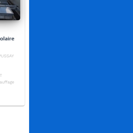
olaire
 PUSSAY
T
auffage