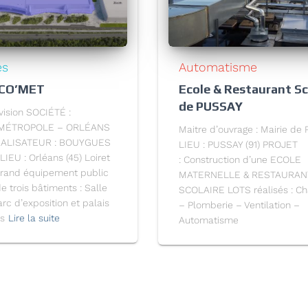
és
Automatisme
 CO’MET
Ecole & Restaurant Sc
de PUSSAY
ision SOCIÉTÉ :
MÉTROPOLE – ORLÉANS
Maitre d’ouvrage : Mairie de
ÉALISATEUR : BOUYGUES
LIEU : PUSSAY (91) PROJET
IEU : Orléans (45) Loiret
: Construction d’une ECOLE
Grand équipement public
MATERNELLE & RESTAURAN
 trois bâtiments : Salle
SCOLAIRE LOTS réalisés : Ch
arc d’exposition et palais
– Plomberie – Ventilation –
ès
Lire la suite
Automatisme