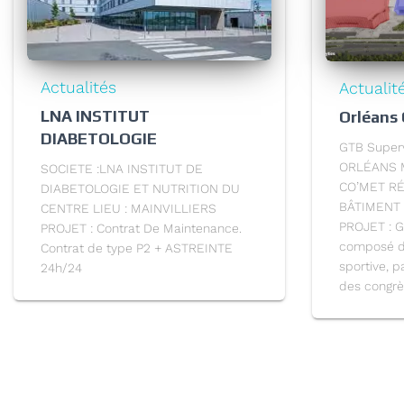
Actualités
Actualit
LNA INSTITUT
Orléans
DIABETOLOGIE
GTB Superv
ORLÉANS 
SOCIETE :LNA INSTITUT DE
CO’MET R
DIABETOLOGIE ET NUTRITION DU
BÂTIMENT L
CENTRE LIEU : MAINVILLIERS
PROJET : 
PROJET : Contrat De Maintenance.
composé de
Contrat de type P2 + ASTREINTE
sportive, p
24h/24
des congr