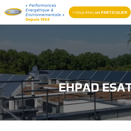
« Performances
Energétique &
> Vous êtes
un PARTICULIER
Environnementale »
Depuis 1954
EHPAD ESAT