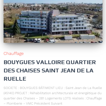
Chauffage
BOUYGUES VALLOIRE QUARTIER
DES CHAISES SAINT JEAN DE LA
RUELLE
SOCIETE : BOUYGUES BÂTIMENT LIEU : Saint Jean de La Ruelle
(45140) PROJET : Réhabilitation architecturale et énergétique du
quartier des Chaises – 281 Logements LOTS réalisés : Chauffage
– Plomberie – VMC Précédent Suivant