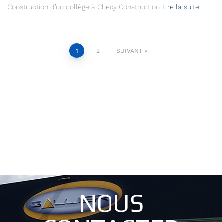
Construction d’un collège à Chécy Construction
Lire la suite
1
2
SUIVANT
NOUS