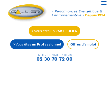
Ouv
« Performances Energétique &
Environnementale »
Depuis 1954
> Vous êtes
un PARTICULIER
> Vous êtes
un Professionnel
Offres d'emploi
INFO / CONTACT / DEVIS
02 38 70 72 00