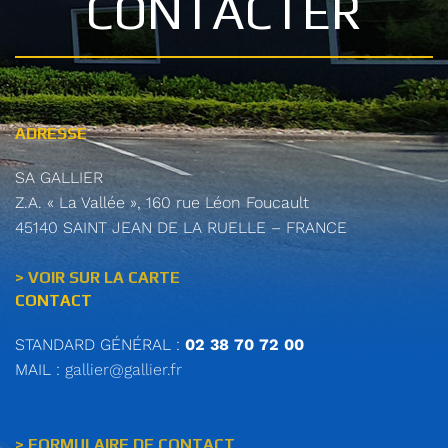
CONTACTER
ADRESSE
SA GALLIER
Z.A. « La Vallée », 160 rue Léon Foucault
45140 SAINT JEAN DE LA RUELLE – FRANCE
> VOIR SUR LA CARTE
CONTACT
STANDARD GÉNÉRAL :
02 38 70 72 00
MAIL :
gallier@gallier.fr
> FORMULAIRE DE CONTACT